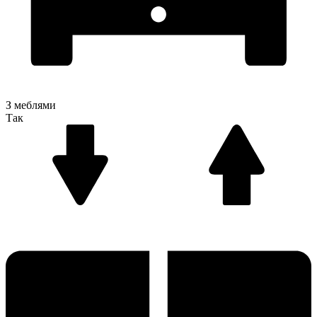
З меблями
Так