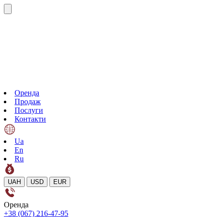
Оренда
Продаж
Послуги
Контакти
Ua
En
Ru
UAH
USD
EUR
Оренда
+38 (067) 216-47-95