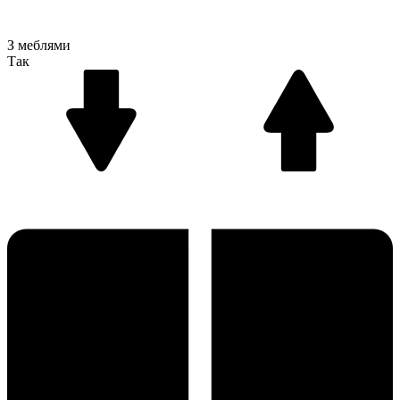
З меблями
Так