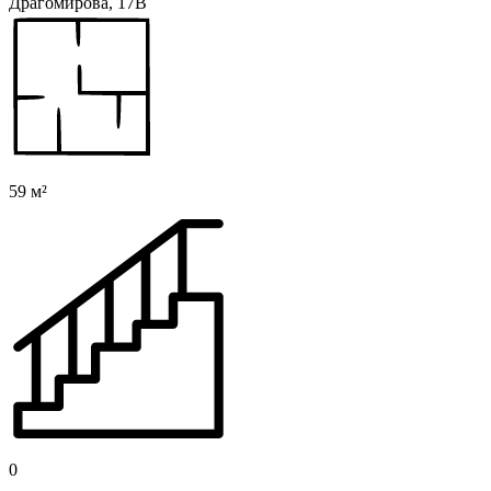
Драгомирова, 17В
59 м²
0