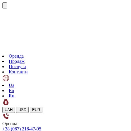
Оренда
Продаж
Послуги
Контакти
Ua
En
Ru
UAH
USD
EUR
Оренда
+38 (067) 216-47-95