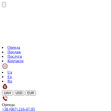
Оренда
Продаж
Послуги
Контакти
Ua
En
Ru
UAH
USD
EUR
Оренда
+38 (067) 216-47-95