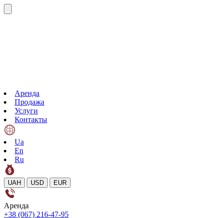
Аренда
Продажа
Услуги
Контакты
Ua
En
Ru
UAH
USD
EUR
Аренда
+38 (067) 216-47-95