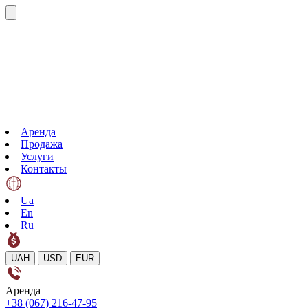
Аренда
Продажа
Услуги
Контакты
Ua
En
Ru
UAH
USD
EUR
Аренда
+38 (067) 216-47-95