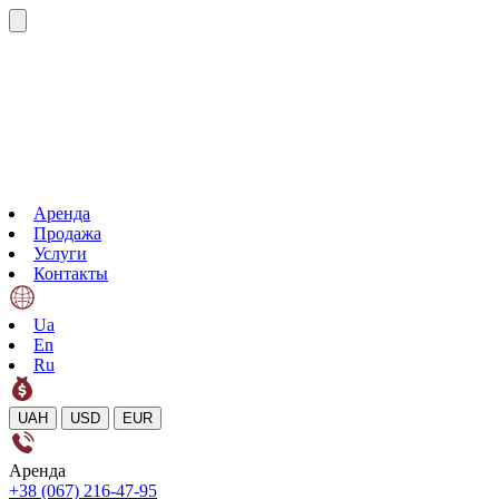
Аренда
Продажа
Услуги
Контакты
Ua
En
Ru
UAH
USD
EUR
Аренда
+38 (067) 216-47-95