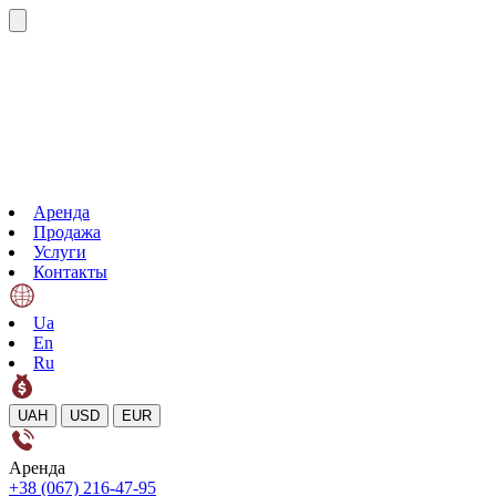
Аренда
Продажа
Услуги
Контакты
Ua
En
Ru
UAH
USD
EUR
Аренда
+38 (067) 216-47-95