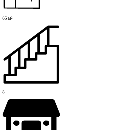
65 м²
8