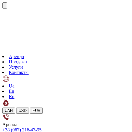
Аренда
Продажа
Услуги
Контакты
Ua
En
Ru
UAH
USD
EUR
Аренда
+38 (067) 216-47-95