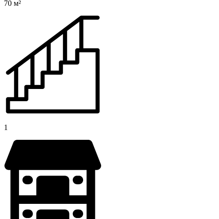
70 м²
1