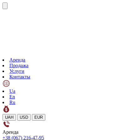
Аренда
Продажа
Услуги
Контакты
Ua
En
Ru
UAH
USD
EUR
Аренда
+38 (067) 216-47-95