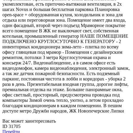
укомплектован, есть приточно-вытяжная вентиляция, в 2х
шагах Novus и большая бесплатная парковка Планировка
open-space + оборудованная кухня, холодильник и зона для
отдыха или переговорная зона. Помещение имеет два входа,
один фасадный, второй через подъезд Мраморное покрытие
всего помещение В ЖК не выключают свет, собственная
котельная, промышленный генератор НАШЕ ПОМЕЩЕНИЕ
ПОДКЛЮЧЕНО КРУГЛОСУТОЧНО К ГЕНЕРАТОРУ - 2
инвенторных кондиционера зима-лето - плитка по всему
офису глянцевая под мрамор - Помещения с дизайнерским
ремонтом, потолки 3 метра Круглосуточная охрана и
консьерж 24/7. Видеонаблюдение, а в самом офисе есть
видеодомофон, камера видеонаблюдения, электронный замок,
а так же датчик пожарной безопасности. Есть подземный
паркинг, постоянная чистота в лобби и коридорах - уборка 2
раза в день. Презентабельная входная группа, дорогие лифты,
премиальная отделка на этаже. Большие панорамные окна,
офис светлый, просторный, предусмотрена проводка под
компьютеры Зимой очень тепло, уютно, а летом прохладно
благодаря кондиционерам в каждом помещении. В пешим
доступе метро Дружби народов, ЖК Новопечерские Липки
Вас может заинтересовать
ID 31705
Перейти