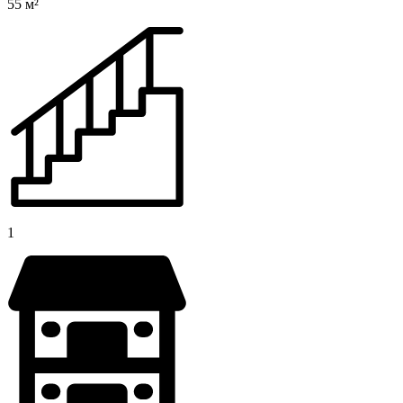
55 м²
1