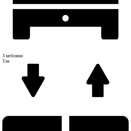
З меблями
Так