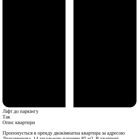
Ліфт до паркінгу
Так
Опис квартири
Пропонується в оренду двокімнатна квартира за адресою
Драгомирова, 14 загальною площею 85 м2. В квартирі