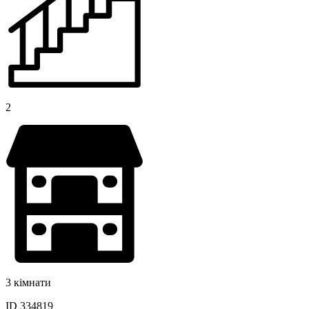
2
3 кімнати
ID 334819