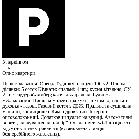
З паркінгом
Так
Опис квартири
Перше здавання! Оренда будинку площею 190 м2. Площа
ділянки: 5 соток Кімнати: спальні: 4 шт.; кухня-вітальня; СУ –
2 шт.; гардероб-тамбур; котельня-пральна. Будинок
мебльований. Повна комплектація кухні технікою, плита та
духовка - газові. Газовий котел з ДБЖ. Пральна та сушильна
машини, кондиціонер. Камін дров'яний. Інтернет –
оптоволоконний. Додатковий туалет на вулиці. Автоматичні
ворота, паркування на подвір'ї. Опалення та wi-fi працює за
відсутності електроенергії (встановлена станція
безперебійного живлення).