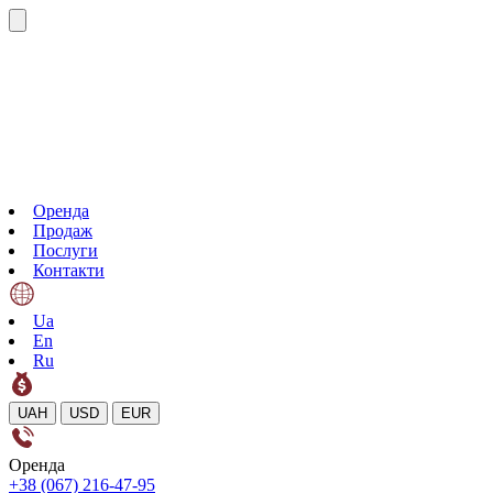
Оренда
Продаж
Послуги
Контакти
Ua
En
Ru
UAH
USD
EUR
Оренда
+38 (067) 216-47-95