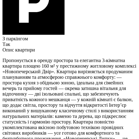
З паркінгом
Так
Опис квартири
Пропонується в оренду простора та елегантна 3-кімнатна
квартира площею 160 м² у престижному житловому комплексі
«Новопечерський Двір». Квартира вирізняється продуманим
плануванням та атмосферою справжнього комфорту: —
простора кухня з обідньою зоною, ідеальна для сімейних
вечерь та прийому гостей — окрема затишна вітальня для
відпочинку — дві ізольовані спальні, що забезпечують
приватність кожного мешканця — у кожній кімнаті є балкон,
що додає світла, простору та відчуття відкритості Інтер’єр
виконаний у вишуканому класичному стилі з використанням
натуральних матеріалів: каменю та дерева, що підкреслює
статусність і гармонію простору. Квартира повністю
укомплектована якісною побутовою технікою провідних
світових виробників — усе готово для комфортного та
безтурботного проживання. «Новопечерські Липки» — це