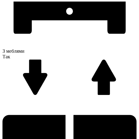
З меблями
Так