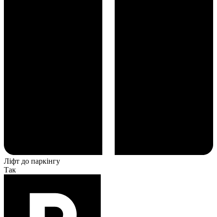
Ліфт до паркінгу
Так