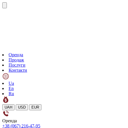
Оренда
Продаж
Послуги
Контакти
Ua
En
Ru
UAH
USD
EUR
Оренда
+38 (067) 216-47-95