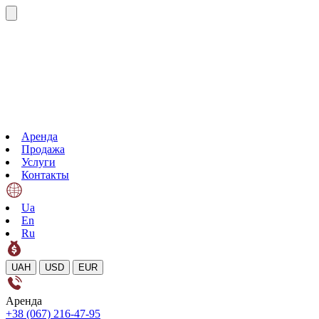
Аренда
Продажа
Услуги
Контакты
Ua
En
Ru
UAH
USD
EUR
Аренда
+38 (067) 216-47-95