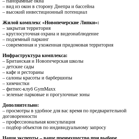
– панорамные окна
– вид из окон в сторону Днепра и бассейна
– высокий инвестиционный потенциал
Жилой комплекс «Новопечерские Липки»:
– закрытая территория
– круглосуточная охрана и видеонаблюдение
– подземный паркинг
– современная и ухоженная придомовая территория
Инфраструктура комплекса:
– Британская и Новопечерская школы
– детские сады
– кафе и рестораны
– салоны красоты и барбершопы
– химчистки
– фитнес-клуб GymMaxx
– зеленые парковые и прогулочные зоны
Дополнительно:
– просмотры в удобное для вас время по предварительной
договоренности
– профессиональная консультация
– подбор объектов по индивидуальному запросу
Наши эксперты – ваше преимущество при выборе