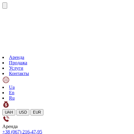
Аренда
Продажа
Услуги
Контакты
Ua
En
Ru
UAH
USD
EUR
Аренда
+38 (067) 216-47-95