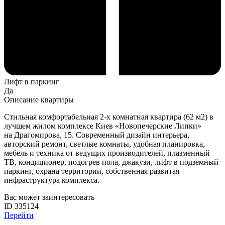
Лифт в паркинг
Да
Описание квартиры
Стильная
комфортабельная
2-х
комнатная
квартира
(
62
м2)
в
лучшем
жилом
комплексе
Киев «
Новопечерские
Липки
»
на
Драгомирова
, 15.
Современный
дизайн интерьера,
авторский
ремонт
, светлые
комнаты
, удобная планировка
,
мебель
и
техника от
ведущих
производителей
,
плазменный
ТВ, кондиционер,
подогрев
пола
,
джакузи
,
лифт
в
подземный
паркинг,
охрана
территории
,
собственная
развитая
инфраструктура
комплекса
.
Вас может заинтересовать
ID 335124
Перейти