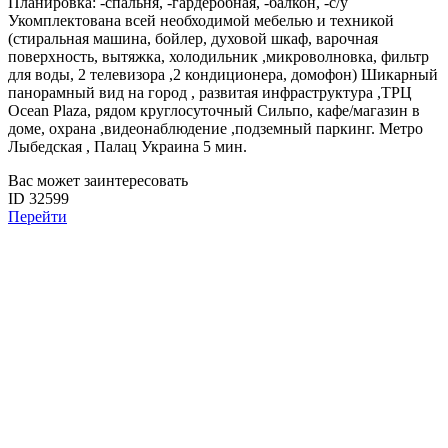
Планировка: -спальня, -гардеробная, -балкон, -с/у
Укомплектована всей необходимой мебелью и техникой
(стиральная машина, бойлер, духовой шкаф, варочная
поверхность, вытяжка, холодильник ,микроволновка, фильтр
для воды, 2 телевизора ,2 кондиционера, домофон) Шикарный
панорамный вид на город , развитая инфраструктура ,ТРЦ
Ocean Plaza, рядом круглосуточный Сильпо, кафе/магазин в
доме, охрана ,видеонаблюдение ,подземный паркинг. Метро
Лыбедская , Палац Украина 5 мин.
Вас может заинтересовать
ID 32599
Перейти