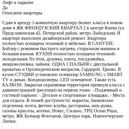
Лифт в паркинг
Да
Описание квартиры
Сдам в аренду 1-комнатную квартиру бизнес класса в новом
доме в ЖК ФРАНЦУЗСКИЙ КВАРТАЛ 2 в центре Киева (ул.
Предславинская 42, Печерский район, метро Лыбедская). В
квартире выполнен дизайнерский ремонт. Квартира
полностью оснащена техникой и мебелью. В САНУЗЛЕ:
Бойлер с режимом быстрого нагрева, стиральная машина и
большая ванная. КУХНЯ полностью оснащена техникой:
холодильник No frost, духовка, плита, посудомойка,
микроволновка, чайник. ОДНА СПАЛЬНЯ с двуспальной
кроватью и Ортопедическим матрасом, Гардероб, Трюмо. В
кухне-СТУДИИ установлен телевизор SAMSUNG с SMART
TV и диван. Кондиционеры. LED освещение. Также есть
БАЛКОН. Закрытая охраняемая территория премиум класса с
администрацией (ресепшн) на первом этаже. - Подземный и
гостевой паркинг. - Детские и спортивные площадки. - Места
для отдыха. В пешей доступности: маркеты, банковские
отделения, почта, фитнес-клубы, рестораны, шоу-румы,
салоны красоты, аптеки, Новус, Сильпо, ТРЦ Ocean Plaza,
метро, ЖК Бульвар Фонтанов, Централ парк, Новопечерские
Липки.