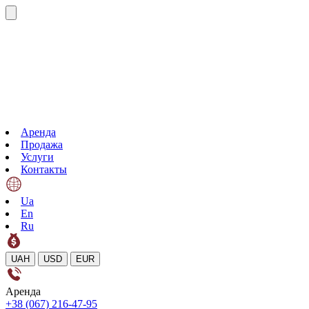
Аренда
Продажа
Услуги
Контакты
Ua
En
Ru
UAH
USD
EUR
Аренда
+38 (067) 216-47-95