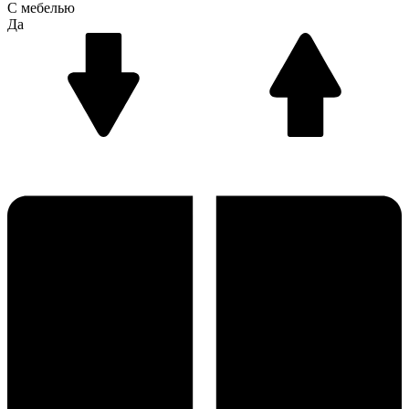
С мебелью
Да