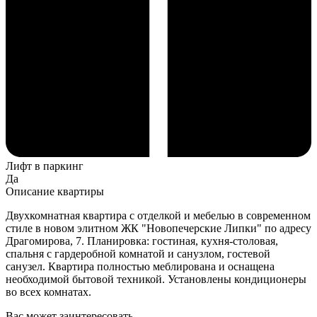
Лифт в паркинг
Да
Описание квартиры
Двухкомнатная
квартира
с отделкой и
мебелью
в
современном
стиле
в
новом
элитном
ЖК "
Новопечерские
Липки
" по адресу
Драгомирова
, 7
.
Планировка:
гостиная
,
кухня-столовая
,
спальня
с гардеробной
комнатой
и
санузлом,
гостевой
санузел.
Квартира
полностью
меблирована
и
оснащена
необходимой бытовой техникой.
Установлены кондиционеры
во всех комнатах.
Вас может заинтересовать