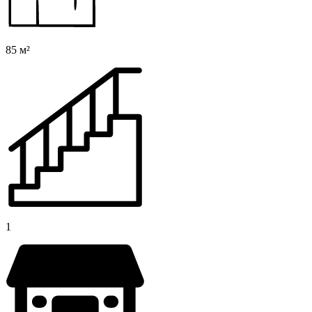
85 м²
1