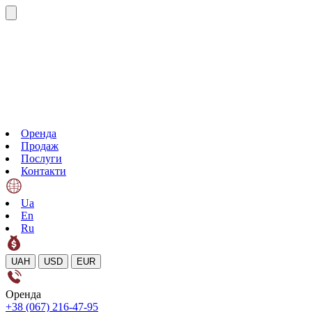
Оренда
Продаж
Послуги
Контакти
Ua
En
Ru
UAH
USD
EUR
Оренда
+38 (067) 216-47-95