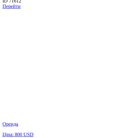
ID 71612
Перейти
Оренда
Ціна: 800 USD