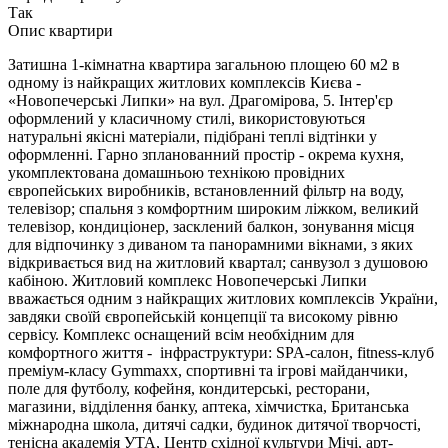
Так
Опис квартири
Затишна 1-кімнатна квартира загальною площею 60 м2 в
одному із найкращих житлових комплексів Києва -
«Новопечерські Липки» на вул. Драгомірова, 5. Інтер'єр
оформлений у класичному стилі, використовуються
натуральні якісні матеріали, підібрані теплі відтінки у
оформленні. Гарно зпланованний простір - окрема кухня,
укомплектована домашньою технікою провідних
європейських виробників, встановленний ​​фільтр на воду,
телевізор; спальня з комфортним широким ліжком, великий
телевізор, кондиціонер, засклений балкон, зонування місця
для відпочинку з диваном та панорамними вікнами, з яких
відкривається вид на житловий квартал; санвузол з душовою
кабіною. Житловий комплекс Новопечерські Липки
вважається одним з найкращих житлових комплексів України,
завдяки своїй європейській концепції та високому рівню
сервісу. Комплекс оснащений всім необхідним для
комфортного життя - інфраструктури: SPA-салон, fitness-клуб
преміум-класу Gymmaxx, спортивні та ігрові майданчики,
поле для футболу, кофейня, кондитерські, ресторани,
магазини, відділення банку, аптека, хімчистка, Британська
міжнародна школа, дитячі садки, будинок дитячої творчості,
тенісна академія УТА, Центр східної культури Мічі, арт-