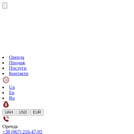
Оренда
Продаж
Послуги
Контакти
Ua
En
Ru
UAH
USD
EUR
Оренда
+38 (067) 216-47-95