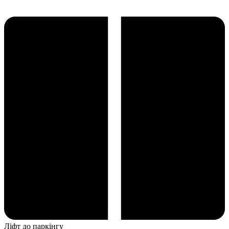
Ліфт до паркінгу