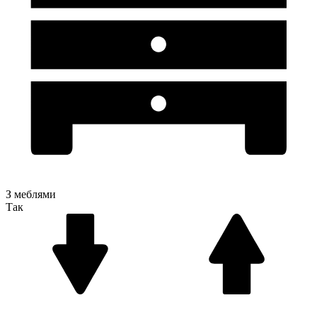
З меблями
Так