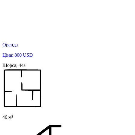
Оренда
Ціна: 800 USD
Щорса, 44а
46 м²