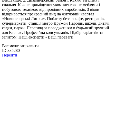
Бендукідзе, 2. Дизайнерський ремонт. Кухня, вітальня і
спальня. Кожне приміщення укомплектоване меблями і
побутовою технікою від провідних виробників. З вікон
відкривається прекрасний вид на житловий квартал
«Новопечерські Липки». Поблизу безліч кафе, ресторанів,
супермаркети, станція метро Дружби Народів, школи, дитячі
садки, парки. Перегляд за погодженням в будь-який зручний
для Вас час. Професійна консультація. Підбір варіантів за
запитом. Наші експерти - Ваші переваги.
Вас може зацікавити
ID 335280
Перейти