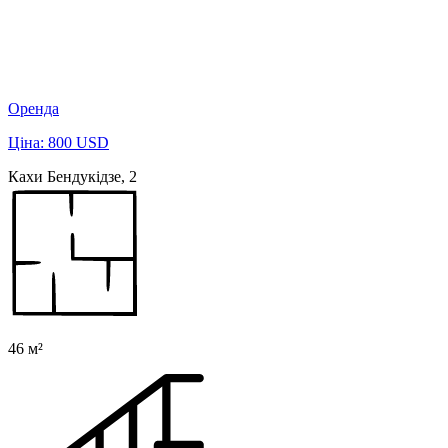
Оренда
Ціна: 800 USD
Кахи Бендукідзе, 2
46 м²