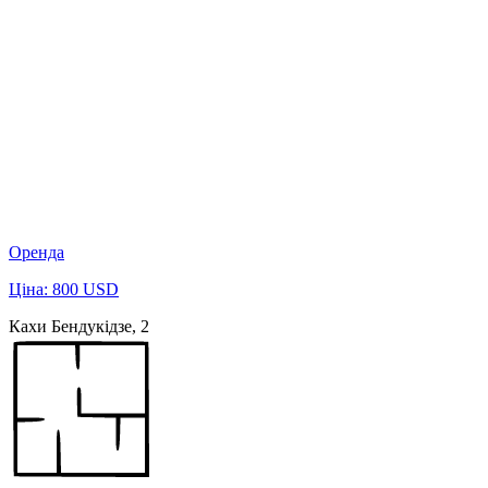
Оренда
Ціна: 800 USD
Кахи Бендукідзе, 2