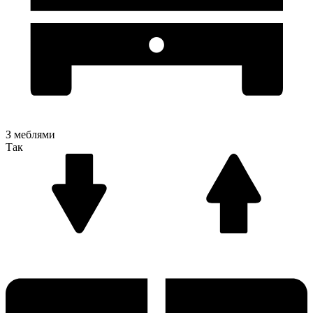
З меблями
Так