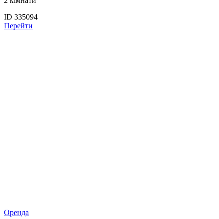
2 кімнати
ID 335094
Перейти
Оренда