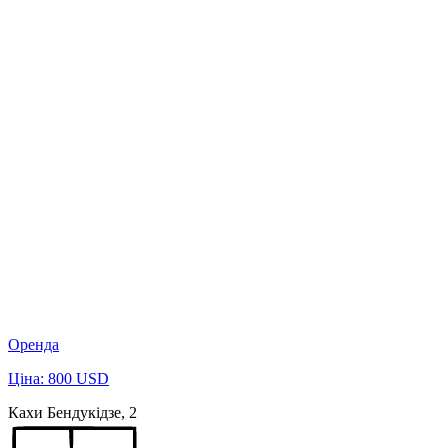
Оренда
Ціна: 800 USD
Кахи Бендукідзе, 2