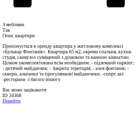
З меблями
Так
Опис квартири
Пропонується в оренду квартира у житловому комплексі
«Бульвар Фонтанів». Квартира 65 м2, окрема спальня, кухня-
студія, санвузол суміщений з душовою та ванною кімнатою.
Цілком укомплектована всім необхідним. - підземний паркінг;
- дитячий майданчик; - Закрита територія; - алея фонтанів; -
сквери, альтанки та прогулянкові майданчики. -спорт зал
-ресторани -і багато іншого
Вас може зацікавити
ID 34368
Перейти