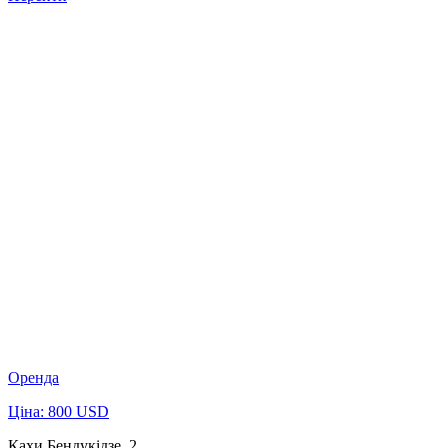
Оренда
Ціна: 800 USD
Кахи Бендукідзе, 2