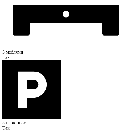
З меблями
Так
З паркінгом
Так