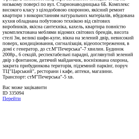
низькому поверсі по вул. Старнонаводницька 6Б. Комплекс
високого класу з цілодобовою охороною, якісний ремонт
квартири з використанням натуральних матеріалів, вбудована
кухня обладнана побутовою технікою від світових
виробників, якісна сантехніка, кахель, квартира повністю
укомплектована меблями відомих світових брендів, висота
стелі 3м, великі шафи-купе, вікна на зелений двір, невисокий
поверх, кондиціювання, сигналізація, відеопостереження, в
домі є генератор, до ст.М"Печерська"-7 хвилин. Будинок
2008р., 6 секцій, респектабельні парадні, доглянутий зелений
двір з фонтаном, дитячий майданчик, воєнізована охорона,
закрита прибудинкова територія, підземний паркінг, поруч
ТЦ"Царський", ресторани і кафе, аптеки, магазини.
Транспорт: стМ"Печерська"-5 хв.
Вас може зацікавити
ID 335094
Перейти