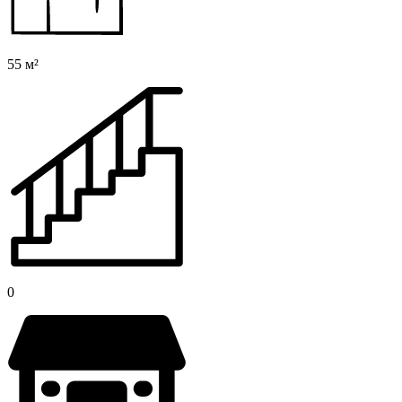
55 м²
0