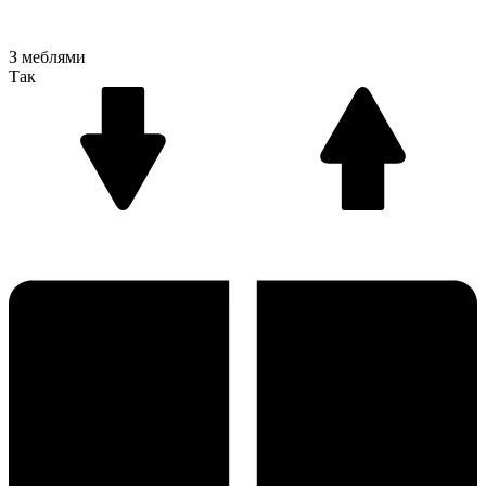
З меблями
Так