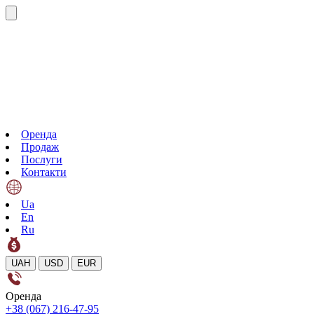
Оренда
Продаж
Послуги
Контакти
Ua
En
Ru
UAH
USD
EUR
Оренда
+38 (067) 216-47-95