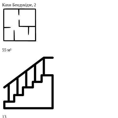
Кахи Бендукідзе, 2
55 м²
13