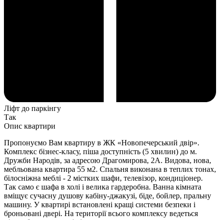
Ліфт до паркінгу
Так
Опис квартири
Пропонуємо Вам квартиру в ЖК «Новопечерський двір».
Комплекс бізнес-класу, піша доступність (5 хвилин) до м.
Дружби Народів, за адресою Драгомирова, 2А. Видова, нова,
мебльована квартира 55 м2. Спальня виконана в теплих тонах,
білосніжна меблі - 2 містких шафи, телевізор, кондиціонер.
Так само є шафа в холі і велика гардеробна. Ванна кімната
вміщує сучасну душову кабіну-джакузі, біде, бойлер, пральну
машину. У квартирі встановлені кращі системи безпеки і
броньовані двері. На території всього комплексу ведеться