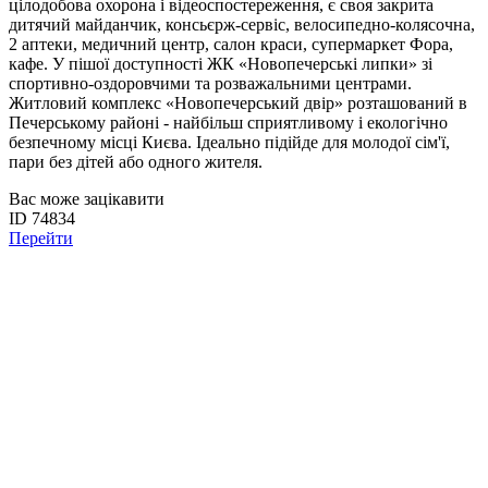
цілодобова охорона і відеоспостереження, є своя закрита
дитячий майданчик, консьєрж-сервіс, велосипедно-колясочна,
2 аптеки, медичний центр, салон краси, супермаркет Фора,
кафе. У пішої доступності ЖК «Новопечерські липки» зі
спортивно-оздоровчими та розважальними центрами.
Житловий комплекс «Новопечерський двір» розташований в
Печерському районі - найбільш сприятливому і екологічно
безпечному місці Києва. Ідеально підійде для молодої сім'ї,
пари без дітей або одного жителя.
Вас може зацікавити
ID 74834
Перейти