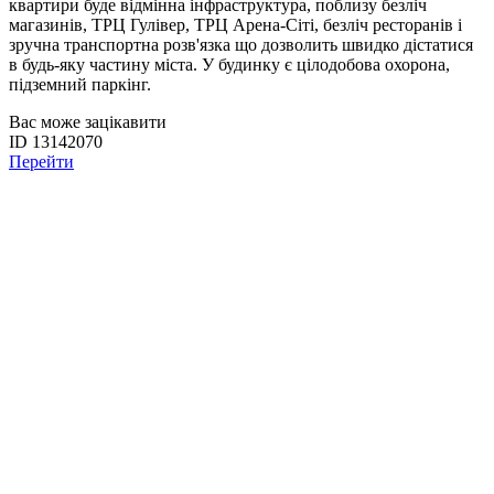
квартири буде відмінна інфраструктура, поблизу безліч
магазинів, ТРЦ Гулівер, ТРЦ Арена-Сіті, безліч ресторанів і
зручна транспортна розв'язка що дозволить швидко дістатися
в будь-яку частину міста. У будинку є цілодобова охорона,
підземний паркінг.
Вас може зацікавити
ID 13142070
Перейти