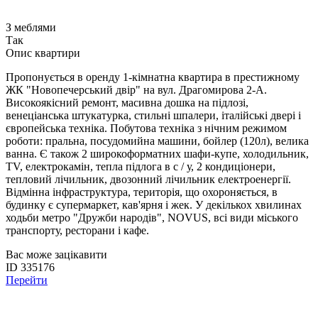
З меблями
Так
Опис квартири
Пропонується в оренду 1-кімнатна квартира в престижному
ЖК "Новопечерський двір" на вул. Драгомирова 2-А.
Високоякісний ремонт, масивна дошка на підлозі,
венеціанська штукатурка, стильні шпалери, італійські двері і
європейська техніка. Побутова техніка з нічним режимом
роботи: пральна, посудомийна машини, бойлер (120л), велика
ванна. Є також 2 широкоформатних шафи-купе, холодильник,
TV, електрокамін, тепла підлога в с / у, 2 кондиціонери,
тепловий лічильник, двозонний лічильник електроенергії.
Відмінна інфраструктура, територія, що охороняється, в
будинку є супермаркет, кав'ярня і жек. У декількох хвилинах
ходьби метро "Дружби народів", NOVUS, всі види міського
транспорту, ресторани і кафе.
Вас може зацікавити
ID 335176
Перейти