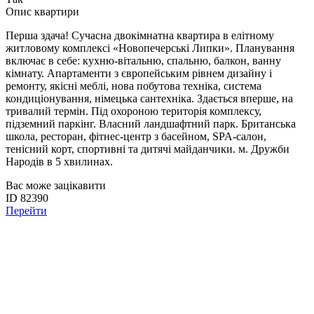
Опис квартири
Перша здача! Сучасна двокімнатна квартира в елітному
житловому комплексі «Новопечерські Липки». Планування
включає в себе: кухню-вітальню, спальню, балкон, ванну
кімнату. Апартаменти з європейським рівнем дизайну і
ремонту, якісні меблі, нова побутова техніка, система
кондиціонування, німецька сантехніка. Здається вперше, на
тривалий термін. Під охороною територія комплексу,
підземний паркінг. Власний ландшафтний парк. Британська
школа, ресторан, фітнес-центр з басейном, SPA-салон,
тенісний корт, спортивні та дитячі майданчики. м. Дружби
Народів в 5 хвилинах.
Вас може зацікавити
ID 82390
Перейти