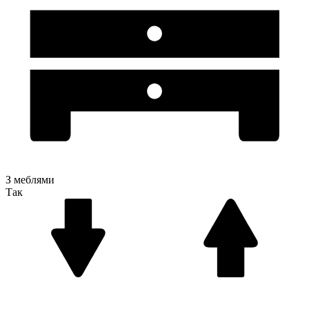
З меблями
Так