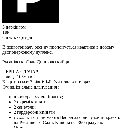
З паркінгом
Так
Опис квартири
В довготривалу оренду пропонується квартира в новому
двоповерховому дуплексі
Русанівські Сади Дніпровський рн
ПЕРША СДАЧА!!!
Площа 105м кв
Квартира має 2 рівні: 1-й, 2-й поверхи та дах.
Функціональне планування :
простора кухня-вітальня;
2 окремі кімнати;
2 санвузли;
2 гардеробні кімнати
є сходи, які піднімають Вас на дах, де чудовий краєвид
на Русанівські Сади, Київ на всі 360 градусів.
Опис: