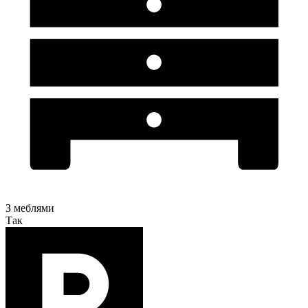
З меблями
Так