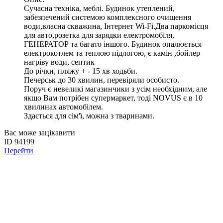
Сучасна техніка, меблі. Будинок утеплений,
забезпечений системою комплексного очищення
води,власна скважина, Інтернет Wi-Fi.Два паркомісця
для авто,розетка для зарядки електромобіля,
ГЕНЕРАТОР та багато іншого. Будинок опалюється
електрокотлем та теплою підлогою, є камін ,бойлер
нагріву води, септик
До річки, пляжу + - 15 хв ходьби.
Печерськ до 30 хвилин, перевіряли особисто.
Поруч є невеликі магазинчики з усім необхідним, але
якщо Вам потрібен супермаркет, тоді NOVUS є в 10
хвилинах автомобілем.
Здається для сім'ї, можна з тваринами.
Вас може зацікавити
ID 94199
Перейти