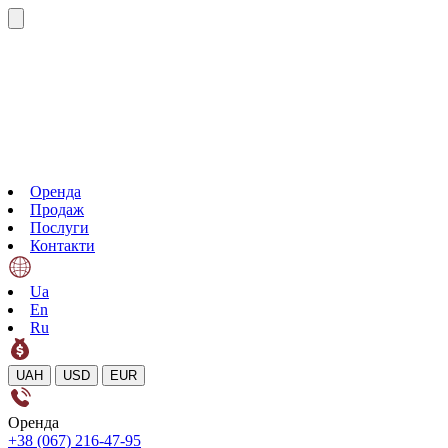
Оренда
Продаж
Послуги
Контакти
Ua
En
Ru
UAH
USD
EUR
Оренда
+38 (067) 216-47-95