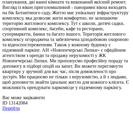
планування, дві ванні кімнати та виконаний якісний ремонт.
Вигляд із вікон приголомшливий - панорамні вікна виходять
на бік Ботанічного саду. Житло має унікальну інфраструктуру
комплексу, яка дозволяє жити комфортно, не залишаючи
територію житлового комплексу. Тут є школи, дитячі садки,
спортивний комплекс, басейн, кафе та ресторани,
супермаркети, банки та багато іншого. Територія житлового
комплексу огороджена та забезпечена цілодобовою охороною
та відеоспостереженням. Також у кожному будинку є
підземний паркінг. АН «Новопечерські Липки» є офіційним
агентством з оренди та продажу нерухомості у ЖК
Новопечерські Липки. Ми пропонуємо професійну пораду та
допомогу в підборі опцій на запит. Ви можете переглянути
квартиру у зручний для вас час, після домовленості про
зустріч. Ми працюємо не тільки з нерухомістю, а й з людьми,
щоб допомогти знайти ідеальне житло для кожного клієнта. Є
можливість орендувати паркомісце у підземному паркінгу.
Вас може зацікавити
ID 13142084
Перейти