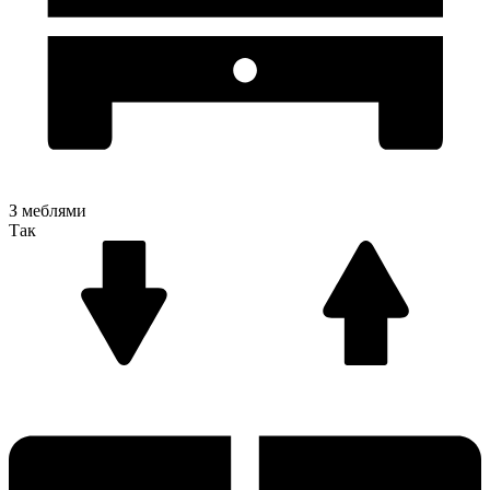
З меблями
Так