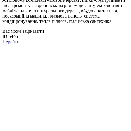
житловому комплексі «Новопечерські Липки». Апартаменти
після ремонту з європейським рівнем дизайну, ексклюзивні
меблі та паркет з натурального дерева, вбудована техніка,
посудомийна машина, плазмова панель, система
кондиціонування, тепла підлога, італійська сантехніка.
Вас може зацікавити
ID 54461
Перейти