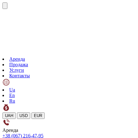
Аренда
Продажа
Услуги
Контакты
Ua
En
Ru
UAH
USD
EUR
Аренда
+38 (067) 216-47-95