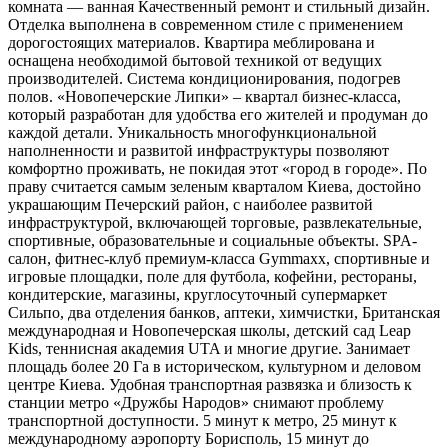
комната — ванная Качественный ремонт и стильный дизайн.
Отделка выполнена в современном стиле с применением
дорогостоящих материалов. Квартира меблирована и
оснащена необходимой бытовой техникой от ведущих
производителей. Система кондиционирования, подогрев
полов. «Новопечерские Липки» – квартал бизнес-класса,
который разработан для удобства его жителей и продуман до
каждой детали. Уникальность многофункциональной
наполненности и развитой инфраструктуры позволяют
комфортно проживать, не покидая этот «город в городе». По
праву считается самым зеленым кварталом Киева, достойно
украшающим Печерский район, с наиболее развитой
инфраструктурой, включающей торговые, развлекательные,
спортивные, образовательные и социальные объекты. SPA-
салон, фитнес-клуб премиум-класса Gymmaxx, спортивные и
игровые площадки, поле для футбола, кофейни, рестораны,
кондитерские, магазины, круглосуточный супермаркет
Сильпо, два отделения банков, аптеки, химчистки, Британская
международная и Новопечерская школы, детский сад Leap
Kids, теннисная академия UTA и многие другие. Занимает
площадь более 20 Га в историческом, культурном и деловом
центре Киева. Удобная транспортная развязка и близость к
станции метро «Дружбы Народов» снимают проблему
транспортной доступности. 5 минут к метро, 25 минут к
международному аэропорту Борисполь, 15 минут до