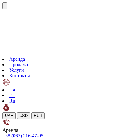
Аренда
Продажа
Услуги
Контакты
Ua
En
Ru
UAH
USD
EUR
Аренда
+38 (067) 216-47-95