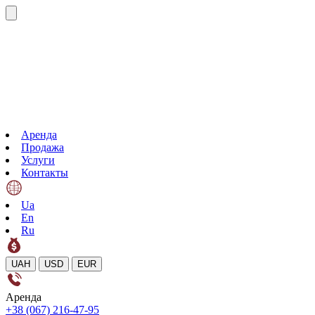
Аренда
Продажа
Услуги
Контакты
Ua
En
Ru
UAH
USD
EUR
Аренда
+38 (067) 216-47-95